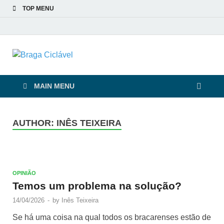
TOP MENU
Braga Ciclável
De bicicleta pela cidade e pelas pessoas
MAIN MENU
AUTHOR: INÊS TEIXEIRA
OPINIÃO
Temos um problema na solução?
14/04/2026
-
by
Inês Teixeira
Se há uma coisa na qual todos os bracarenses estão de