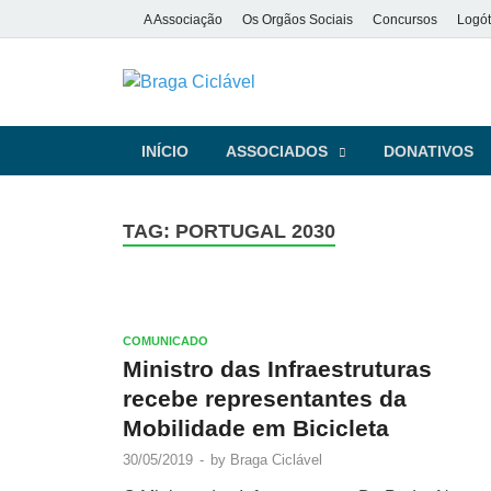
A Associação
Os Orgãos Sociais
Concursos
Logót
Braga Ciclá
De bicicleta pela cidade e pela
INÍCIO
ASSOCIADOS
DONATIVOS
TAG:
PORTUGAL 2030
COMUNICADO
Ministro das Infraestruturas
recebe representantes da
Mobilidade em Bicicleta
30/05/2019
-
by
Braga Ciclável