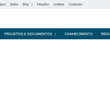
ipos
Sobre
Blog
Filiações
Linktree
Contactos
vel
s pessoas
PROJETOS E DOCUMENTOS
CONHECIMENTO
REG