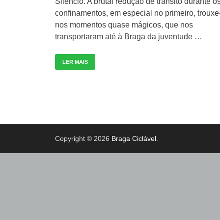
Silêncio. A brutal redução de trânsito durante o
confinamentos, em especial no primeiro, trouxe
nos momentos quase mágicos, que nos
transportaram até à Braga da juventude …
LER MAIS
Copyright © 2026
Braga Ciclável
.