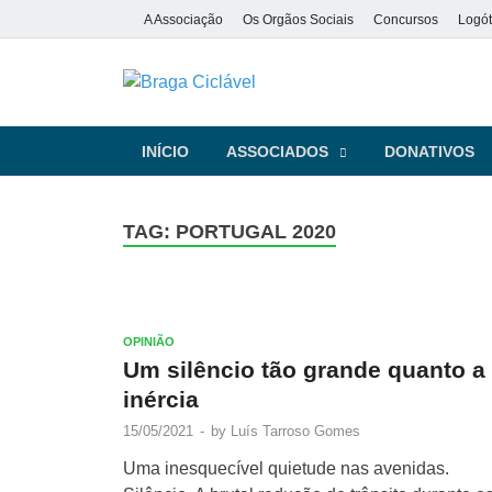
A Associação
Os Orgãos Sociais
Concursos
Logót
Braga Ciclá
De bicicleta pela cidade e pela
INÍCIO
ASSOCIADOS
DONATIVOS
TAG:
PORTUGAL 2020
OPINIÃO
Um silêncio tão grande quanto a
inércia
15/05/2021
-
by
Luís Tarroso Gomes
Uma inesquecível quietude nas avenidas.