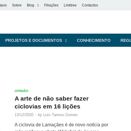
ipos
Sobre
Blog
Filiações
Linktree
Contactos
vel
s pessoas
PROJETOS E DOCUMENTOS
CONHECIMENTO
REG
OPINIÃO
A arte de não saber fazer
ciclovias em 16 lições
13/12/2020
-
by
Luís Tarroso Gomes
A ciclovia de Lamaçães é de novo notícia por