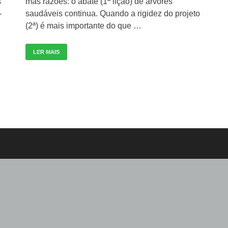
s
más razões: o abate (1ª lição) de árvores
-
saudáveis continua. Quando a rigidez do projeto
(2ª) é mais importante do que …
LER MAIS