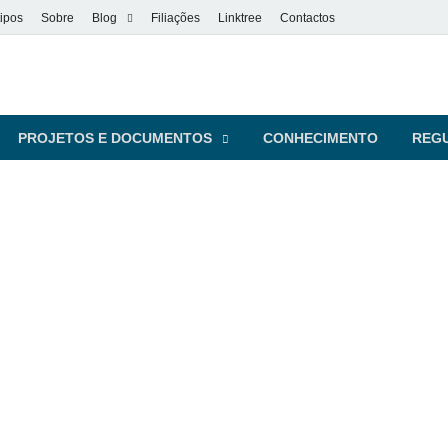
ipos
Sobre
Blog
Filiações
Linktree
Contactos
vel
s pessoas
PROJETOS E DOCUMENTOS
CONHECIMENTO
REG