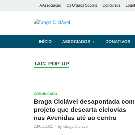
A Associação
Os Orgãos Sociais
Concursos
Logót
Braga Ciclá
De bicicleta pela cidade e pela
INÍCIO
ASSOCIADOS
DONATIVOS
TAG:
POP-UP
COMUNICADO
Braga Ciclável desapontada com
projeto que descarta ciclovias
nas Avenidas até ao centro
23/03/2021
-
by
Braga Ciclável