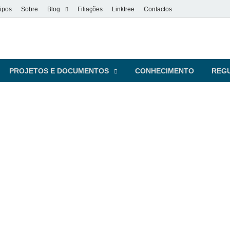
ipos
Sobre
Blog
Filiações
Linktree
Contactos
vel
s pessoas
PROJETOS E DOCUMENTOS
CONHECIMENTO
REG