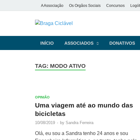
A Associação
Os Orgãos Sociais
Concursos
Logót
Braga Ciclá
De bicicleta pela cidade e pela
INÍCIO
ASSOCIADOS
DONATIVOS
TAG:
MODO ATIVO
OPINIÃO
Uma viagem até ao mundo das
bicicletas
10/08/2019
-
by
Sandra Ferreira
Olá, eu sou a Sandra tenho 24 anos e sou