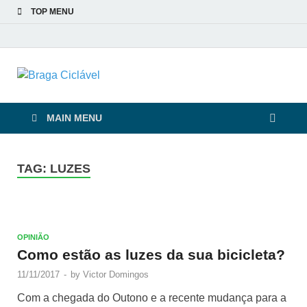
TOP MENU
Braga Ciclável
De bicicleta pela cidade e pelas pessoas
MAIN MENU
TAG:
LUZES
OPINIÃO
Como estão as luzes da sua bicicleta?
11/11/2017
-
by
Victor Domingos
Com a chegada do Outono e a recente mudança para a