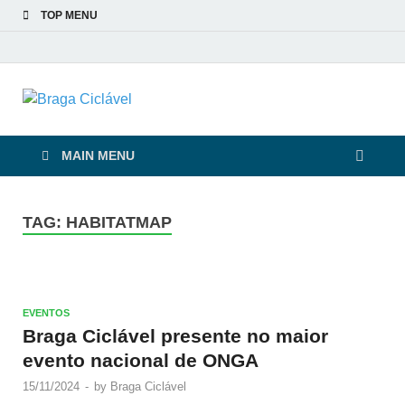
TOP MENU
Braga Ciclável
De bicicleta pela cidade e pelas pessoas
MAIN MENU
TAG:
HABITATMAP
EVENTOS
Braga Ciclável presente no maior
evento nacional de ONGA
15/11/2024
-
by
Braga Ciclável