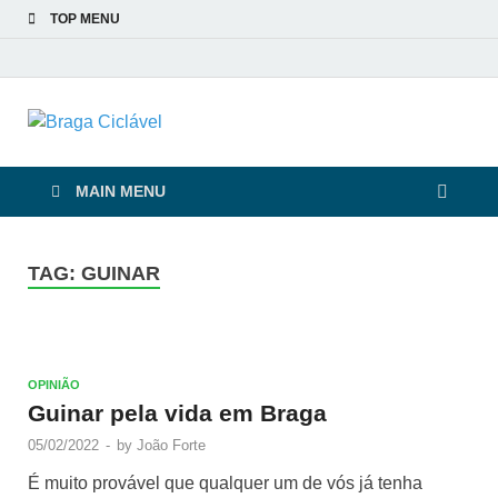
TOP MENU
Braga Ciclável
De bicicleta pela cidade e pelas pessoas
MAIN MENU
TAG:
GUINAR
OPINIÃO
Guinar pela vida em Braga
05/02/2022
-
by
João Forte
É muito provável que qualquer um de vós já tenha