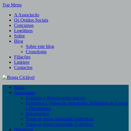
Skip
Top Menu
to
A Associação
content
Os Orgãos Sociais
Concursos
Logótipos
Sobre
Blog
Sobre este blog
Cronologia
Filiações
Linktree
Contactos
Braga Ciclável
Início
De bicicleta pela cidade e pelas pessoas
Associados
Estatutos e Regulamento Interno
Relatórios e Planos de Atividades, Relatórios de Contas
e Orçamentos
Documentos
Torne-se nosso Associado Individual
Torne-se nosso Associado Colectivo
Donativos