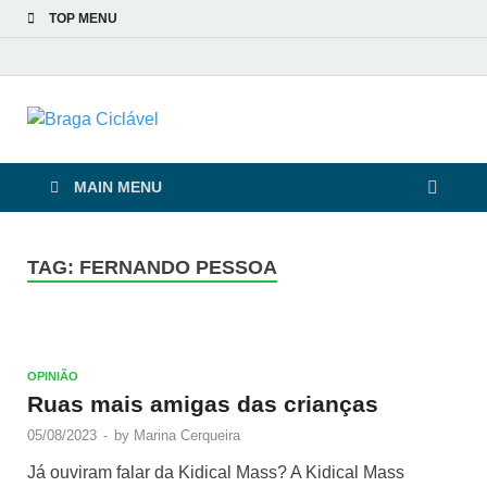
TOP MENU
Braga Ciclável
De bicicleta pela cidade e pelas pessoas
MAIN MENU
TAG:
FERNANDO PESSOA
OPINIÃO
Ruas mais amigas das crianças
05/08/2023
-
by
Marina Cerqueira
Já ouviram falar da Kidical Mass? A Kidical Mass