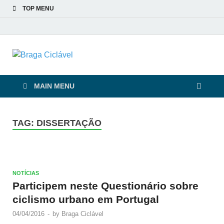
TOP MENU
Braga Ciclável
De bicicleta pela cidade e pelas pessoas
MAIN MENU
TAG:
DISSERTAÇÃO
NOTÍCIAS
Participem neste Questionário sobre
ciclismo urbano em Portugal
04/04/2016
-
by
Braga Ciclável