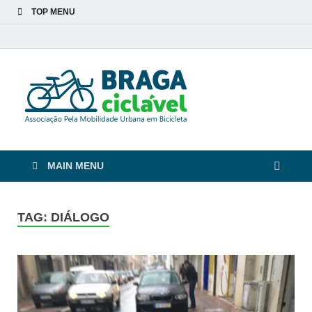
TOP MENU
Braga
De bicicleta pela cidade
e pelas pessoas
Ciclável
MAIN MENU
TAG:
DIÁLOGO