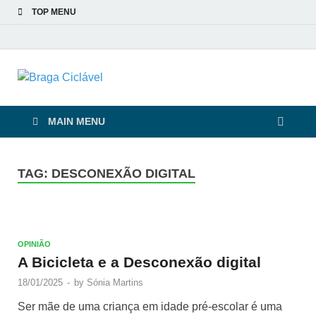
TOP MENU
Braga Ciclável
De bicicleta pela cidade e pelas pessoas
MAIN MENU
TAG:
DESCONEXÃO DIGITAL
OPINIÃO
A Bicicleta e a Desconexão digital
18/01/2025
-
by
Sónia Martins
Ser mãe de uma criança em idade pré-escolar é uma