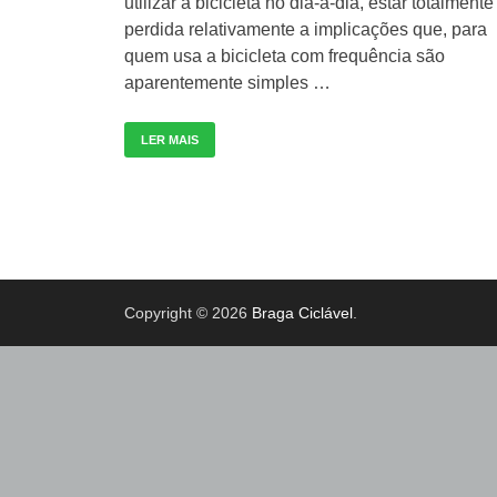
utilizar a bicicleta no dia-a-dia, estar totalmente
perdida relativamente a implicações que, para
quem usa a bicicleta com frequência são
aparentemente simples …
LER MAIS
Copyright © 2026
Braga Ciclável
.