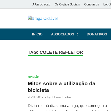
A Associação
Os Orgãos Sociais
Concursos
Logót
Braga Ciclá
De bicicleta pela cidade e pela
INÍCIO
ASSOCIADOS
DONATIVOS
TAG:
COLETE REFLETOR
OPINIÃO
Mitos sobre a utilização da
bicicleta
28/11/2017
-
by
Eliana Freitas
Dizia-me há dias uma amiga, que começou a