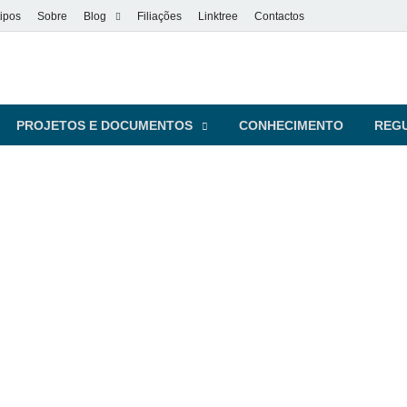
ipos
Sobre
Blog
Filiações
Linktree
Contactos
vel
s pessoas
PROJETOS E DOCUMENTOS
CONHECIMENTO
REG