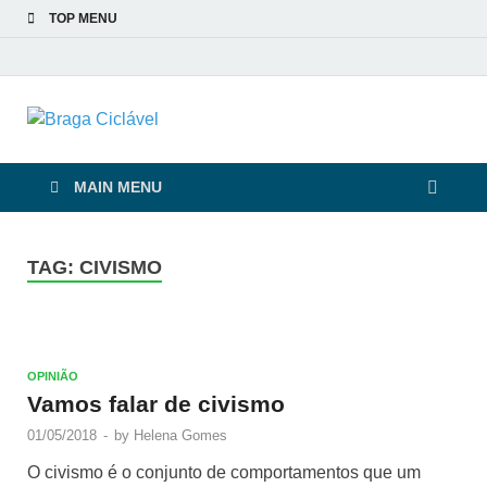
TOP MENU
Braga Ciclável
De bicicleta pela cidade e pelas pessoas
MAIN MENU
TAG:
CIVISMO
OPINIÃO
Vamos falar de civismo
01/05/2018
-
by
Helena Gomes
O civismo é o conjunto de comportamentos que um