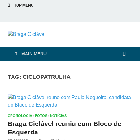
TOP MENU
Braga Ciclável
De bicicleta pela cidade e pelas pessoas
MAIN MENU
TAG:
CICLOPATRULHA
CRONOLOGIA
/
FOTOS
/
NOTÍCIAS
Braga Ciclável reuniu com Bloco de
Esquerda