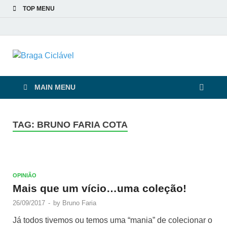
TOP MENU
Braga Ciclável
De bicicleta pela cidade e pelas pessoas
MAIN MENU
TAG:
BRUNO FARIA COTA
OPINIÃO
Mais que um vício…uma coleção!
26/09/2017
-
by
Bruno Faria
Já todos tivemos ou temos uma “mania” de colecionar o