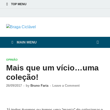
TOP MENU
Braga Ciclável
De bicicleta pela cidade e pelas pessoas
MAIN MENU
OPINIÃO
Mais que um vício…uma
coleção!
26/09/2017
-
by
Bruno Faria
-
Leave a Comment
Já todos tivemos ou temos uma “mania” de colecionar o