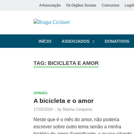
A Associação
Os Orgãos Sociais
Concursos
Logót
Braga Ciclá
De bicicleta pela cidade e pela
INÍCIO
ASSOCIADOS
DONATIVOS
TAG:
BICICLETA E AMOR
OPINIÃO
A bicicleta e o amor
17/02/2024
-
by
Marina Cerqueira
Neste que é o mês do amor, não poderia
escrever sobre outro tema senão a minha
história de amor: Semelhante, e quase citando