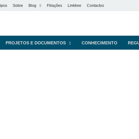
ipos
Sobre
Blog
Filiações
Linktree
Contactos
vel
s pessoas
PROJETOS E DOCUMENTOS
CONHECIMENTO
REG