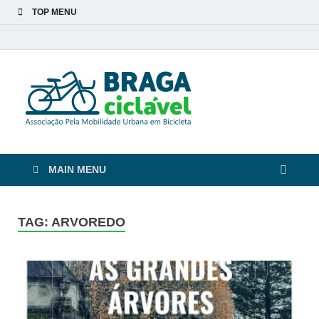
TOP MENU
Braga
De bicicleta pela cidade
e pelas pessoas
Ciclável
MAIN MENU
TAG:
ARVOREDO