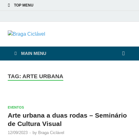
TOP MENU
Braga Ciclável
De bicicleta pela cidade e pelas pessoas
MAIN MENU
TAG:
ARTE URBANA
EVENTOS
Arte urbana a duas rodas – Seminário
de Cultura Visual
12/09/2023
-
by
Braga Ciclável