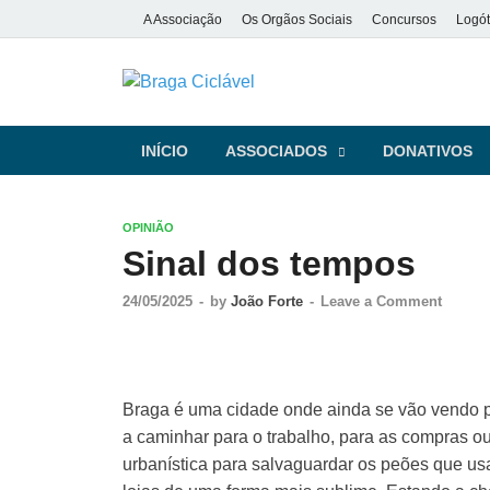
A Associação
Os Orgãos Sociais
Concursos
Logót
Braga Ciclá
De bicicleta pela cidade e pela
INÍCIO
ASSOCIADOS
DONATIVOS
OPINIÃO
Sinal dos tempos
24/05/2025
-
by
João Forte
-
Leave a Comment
Braga é uma cidade onde ainda se vão vendo p
a caminhar para o trabalho, para as compras
urbanística para salvaguardar os peões que us