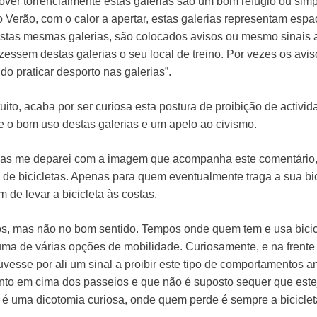
over torrencialmente estas galerias são um bom refúgio ou si
no Verão, com o calor a apertar, estas galerias representam e
 nestas mesmas galerias, são colocados avisos ou mesmo sinais a
izessem destas galerias o seu local de treino. Por vezes os avi
ido praticar desporto nas galerias”.
to, acaba por ser curiosa esta postura de proibição de activid
o bom uso destas galerias e um apelo ao civismo.
s me deparei com a imagem que acompanha este comentário, e
e bicicletas. Apenas para quem eventualmente traga a sua bici
m de levar a bicicleta às costas.
pos, mas não no bom sentido. Tempos onde quem tem e usa bicic
uma de várias opções de mobilidade. Curiosamente, e na frente e
sse por ali um sinal a proibir este tipo de comportamentos ant
to em cima dos passeios e que não é suposto sequer que esteja
e é uma dicotomia curiosa, onde quem perde é sempre a bicicle