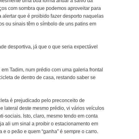
mplesmente uma boa forma andar a salvo da
spaços com sombra que podemos aproveitar para
 alertar que é proibido fazer desporto naquelas
sos ou sinais têm o símbolo de uns patins em
ade desportiva, já que o que seria expectável
m Tadim, num prédio com uma galeria frontal
cleta de dentro de casa, restando saber se
leta é prejudicado pelo preconceito de
 lateral deste mesmo prédio, vi vários veículos
i-sociais. Isto, claro, mesmo tendo em conta
 ali um sinal a proibir o estacionamento em
ta e o peão e quem “ganha” é sempre o carro.