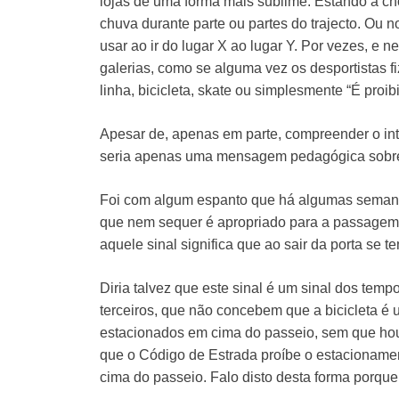
lojas de uma forma mais sublime. Estando a ch
chuva durante parte ou partes do trajecto. Ou 
usar ao ir do lugar X ao lugar Y. Por vezes, e
galerias, como se alguma vez os desportistas f
linha, bicicleta, skate ou simplesmente “É proib
Apesar de, apenas em parte, compreender o intui
seria apenas uma mensagem pedagógica sobre 
Foi com algum espanto que há algumas semana
que nem sequer é apropriado para a passagem d
aquele sinal significa que ao sair da porta se te
Diria talvez que este sinal é um sinal dos tem
terceiros, que não concebem que a bicicleta é 
estacionados em cima do passeio, sem que houve
que o Código de Estrada proíbe o estacionamen
cima do passeio. Falo disto desta forma porqu