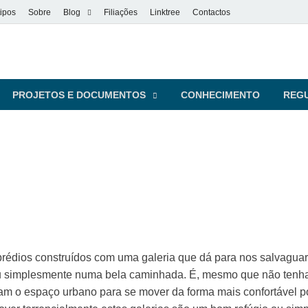
ipos
Sobre
Blog
Filiações
Linktree
Contactos
vel
s pessoas
PROJETOS E DOCUMENTOS
CONHECIMENTO
REG
rédios construídos com uma galeria que dá para nos salvagua
 ou simplesmente numa bela caminhada. É, mesmo que não tenh
am o espaço urbano para se mover da forma mais confortável p