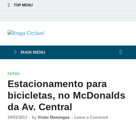
TOP MENU
Braga Ciclável
De bicicleta pela cidade e pelas pessoas
MAIN MENU
FOTOS
Estacionamento para
bicicletas, no McDonalds
da Av. Central
24/01/2013
-
by
Victor Domingos
-
Leave a Comment