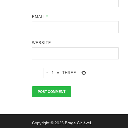
EMAIL
*
WEBSITE
−
1
=
THREE
Copyright © 2026
Braga Ciclável
.