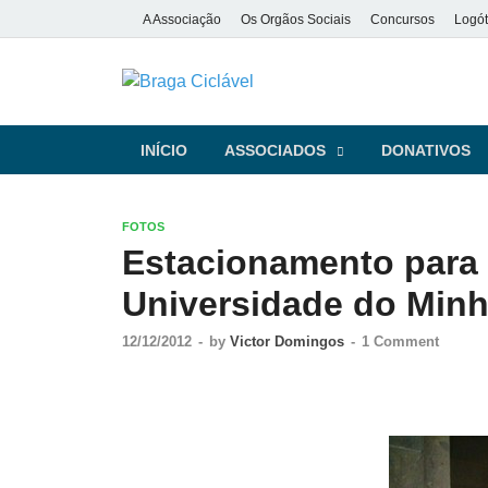
A Associação
Os Orgãos Sociais
Concursos
Logót
Braga Ciclá
De bicicleta pela cidade e pela
INÍCIO
ASSOCIADOS
DONATIVOS
FOTOS
Estacionamento para b
Universidade do Minh
12/12/2012
-
by
Victor Domingos
-
1 Comment