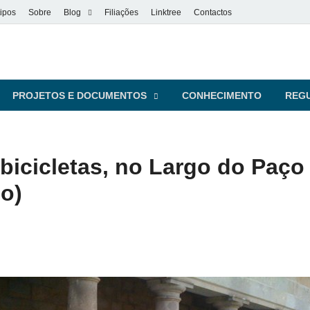
ipos
Sobre
Blog
Filiações
Linktree
Contactos
vel
s pessoas
PROJETOS E DOCUMENTOS
CONHECIMENTO
REG
icicletas, no Largo do Paço (
o)