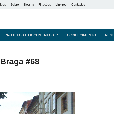
ipos
Sobre
Blog
Filiações
Linktree
Contactos
vel
s pessoas
PROJETOS E DOCUMENTOS
CONHECIMENTO
REG
 Braga #68