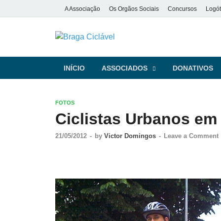
A Associação
Os Orgãos Sociais
Concursos
Logót
Braga Ciclá
De bicicleta pela cidade e pela
INÍCIO
ASSOCIADOS
DONATIVOS
FOTOS
Ciclistas Urbanos em
21/05/2012
-
by
Victor Domingos
-
Leave a Comment