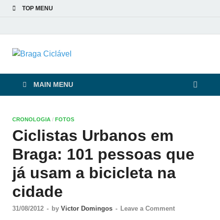
TOP MENU
Braga Ciclável
De bicicleta pela cidade e pelas pessoas
MAIN MENU
CRONOLOGIA
/
FOTOS
Ciclistas Urbanos em
Braga: 101 pessoas que
já usam a bicicleta na
cidade
31/08/2012
-
by
Victor Domingos
-
Leave a Comment