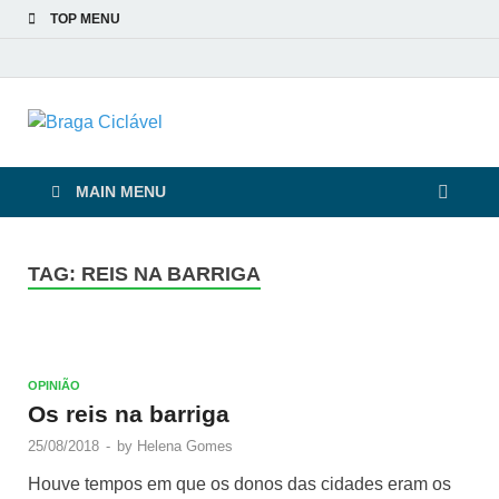
TOP MENU
Braga Ciclável
De bicicleta pela cidade e pelas pessoas
MAIN MENU
TAG:
REIS NA BARRIGA
OPINIÃO
Os reis na barriga
25/08/2018
-
by
Helena Gomes
Houve tempos em que os donos das cidades eram os