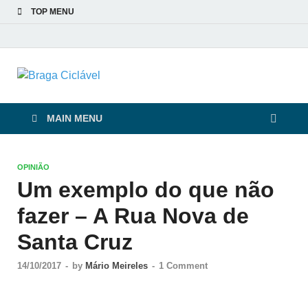
TOP MENU
Braga Ciclável
De bicicleta pela cidade e pelas pessoas
MAIN MENU
OPINIÃO
Um exemplo do que não
fazer – A Rua Nova de
Santa Cruz
14/10/2017
-
by
Mário Meireles
-
1 Comment