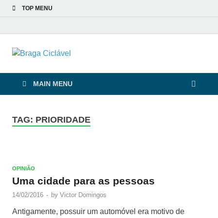
TOP MENU
Braga Ciclável
De bicicleta pela cidade e pelas pessoas
MAIN MENU
TAG:
PRIORIDADE
OPINIÃO
Uma cidade para as pessoas
14/02/2016
-
by
Victor Domingos
Antigamente, possuir um automóvel era motivo de