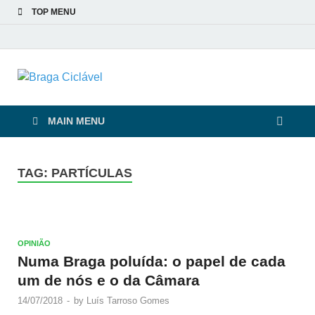
TOP MENU
Braga Ciclável
De bicicleta pela cidade e pelas pessoas
MAIN MENU
TAG:
PARTÍCULAS
OPINIÃO
Numa Braga poluída: o papel de cada
um de nós e o da Câmara
14/07/2018
-
by
Luís Tarroso Gomes