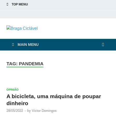
TOP MENU
Braga Ciclável
De bicicleta pela cidade e pelas pessoas
MAIN MENU
TAG:
PANDEMIA
OPINIÃO
A bicicleta, uma máquina de poupar
dinheiro
28/05/2022
-
by
Victor Domingos