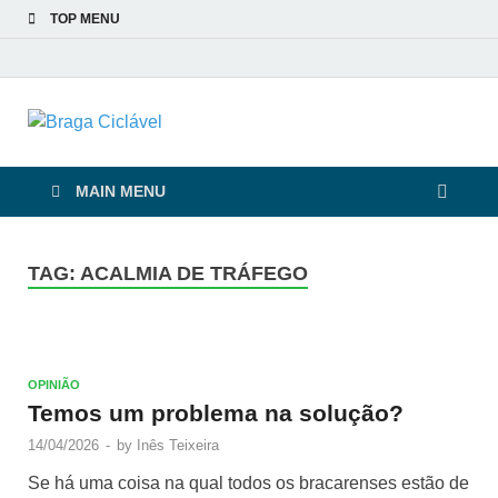
TOP MENU
Braga Ciclável
De bicicleta pela cidade e pelas pessoas
MAIN MENU
TAG:
ACALMIA DE TRÁFEGO
OPINIÃO
Temos um problema na solução?
14/04/2026
-
by
Inês Teixeira
Se há uma coisa na qual todos os bracarenses estão de