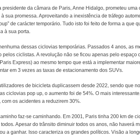
 presidente da câmara de Paris, Anne Hidalgo, prometeu uma c
à sua promessa. Aproveitando a inexistência de tráfego autom
p” de carácter temporário. Tudo isto foi feito de forma a que 
a à sua porta.
ei nenhuma dessas ciclovias temporárias. Passados 4 anos, as 
pelos ciclistas. A revolução não se ficou apenas pelo espaço da
 Paris Express) ao mesmo tempo que está a implementar maiore
ntar em 3 vezes as taxas de estacionamento dos SUVs.
utilizadores de bicicleta duplicassem desde 2022, sendo que no
 ciclovias pop up, o aumento foi de 54%. O mais interessante
, com os acidentes a reduzirem 30%.
aminho faz-se caminhando. Em 2001, Paris tinha 200 km de ci
dos. Apesar do trânsito diminuir todos os anos, não haverá m
u a ganhar. Isso caracteriza os grandes políticos. Visão a lon