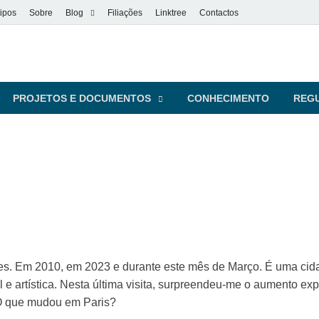
ipos
Sobre
Blog
Filiações
Linktree
Contactos
vel
s pessoas
PROJETOS E DOCUMENTOS
CONHECIMENTO
REG
siões. Em 2010, em 2023 e durante este mês de Março. É uma cida
l e artística. Nesta última visita, surpreendeu-me o aumento exp
 O que mudou em Paris?