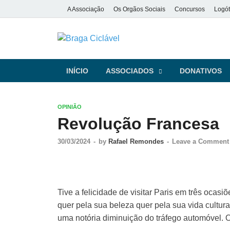
A Associação
Os Orgãos Sociais
Concursos
Logót
Braga Ciclá
De bicicleta pela cidade e pela
INÍCIO
ASSOCIADOS
DONATIVOS
OPINIÃO
Revolução Francesa
30/03/2024
-
by
Rafael Remondes
-
Leave a Comment
Tive a felicidade de visitar Paris em três oca
quer pela sua beleza quer pela sua vida cultura
uma notória diminuição do tráfego automóvel.