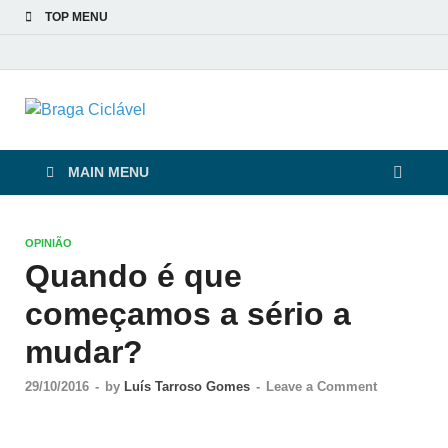
TOP MENU
Braga Ciclável
De bicicleta pela cidade e pelas pessoas
MAIN MENU
OPINIÃO
Quando é que
começamos a sério a
mudar?
29/10/2016
-
by
Luís Tarroso Gomes
-
Leave a Comment