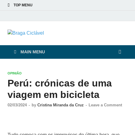
TOP MENU
Braga Ciclável
De bicicleta pela cidade e pelas pessoas
MAIN MENU
OPINIÃO
Perú: crónicas de uma
viagem em bicicleta
02/03/2024
-
by
Cristina Miranda da Cruz
-
Leave a Comment
Tudo começa com os improvisos de última hora, que