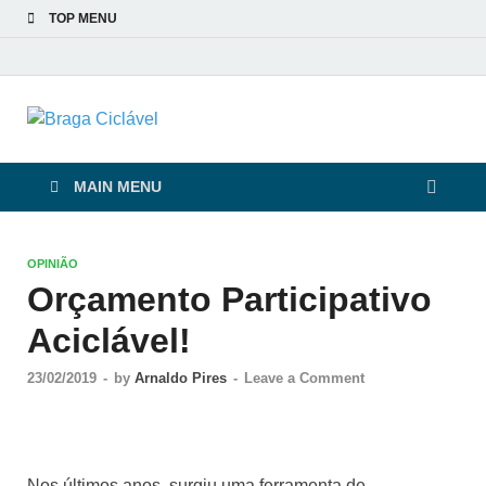
TOP MENU
Braga Ciclável
De bicicleta pela cidade e pelas pessoas
MAIN MENU
OPINIÃO
Orçamento Participativo
Aciclável!
23/02/2019
-
by
Arnaldo Pires
-
Leave a Comment
Nos últimos anos, surgiu uma ferramenta de