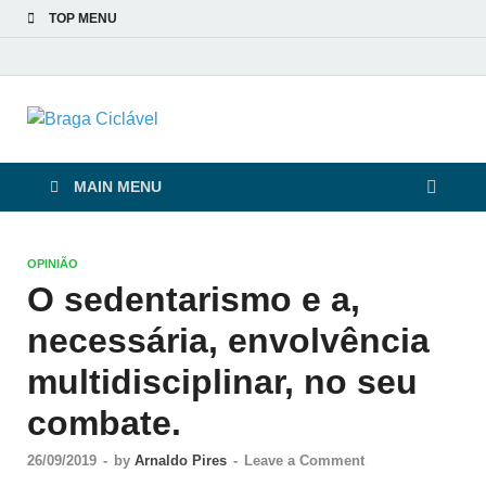
TOP MENU
Braga Ciclável
De bicicleta pela cidade e pelas pessoas
MAIN MENU
OPINIÃO
O sedentarismo e a,
necessária, envolvência
multidisciplinar, no seu
combate.
26/09/2019
-
by
Arnaldo Pires
-
Leave a Comment