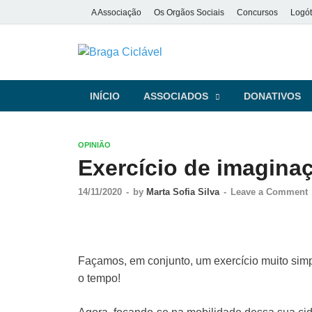
A Associação
Os Orgãos Sociais
Concursos
Logót
Braga Ciclá
De bicicleta pela cidade e pela
INÍCIO
ASSOCIADOS
DONATIVOS
OPINIÃO
Exercício de imagina
14/11/2020
-
by
Marta Sofia Silva
-
Leave a Comment
Façamos, em conjunto, um exercício muito sim
o tempo!