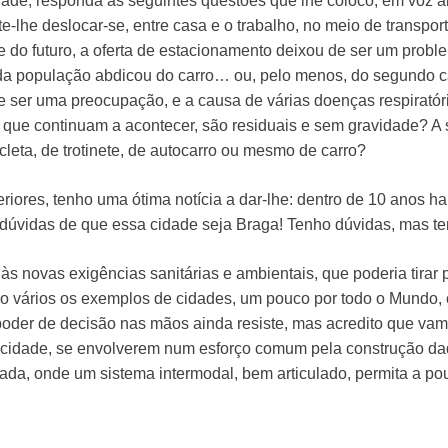
ade, responda às seguintes questões que lhe coloco, em voz al
te-lhe deslocar-se, entre casa e o trabalho, no meio de transpor
 do futuro, a oferta de estacionamento deixou de ser um probl
a população abdicou do carro… ou, pelo menos, do segundo car
ser uma preocupação, e a causa de várias doenças respiratóri
 que continuam a acontecer, são residuais e sem gravidade? A 
cleta, de trotinete, de autocarro ou mesmo de carro?
riores, tenho uma ótima notícia a dar-lhe: dentro de 10 anos 
 dúvidas de que essa cidade seja Braga! Tenho dúvidas, mas 
s novas exigências sanitárias e ambientais, que poderia tirar p
ão vários os exemplos de cidades, um pouco por todo o Mundo, 
poder de decisão nas mãos ainda resiste, mas acredito que vam
a cidade, se envolverem num esforço comum pela construção d
rada, onde um sistema intermodal, bem articulado, permita a 