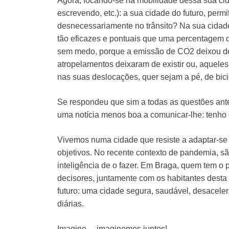
Agora, focando-se na mobilidade dessa sua cid
escrevendo, etc.): a sua cidade do futuro, permi
desnecessariamente no trânsito? Na sua cidade
tão eficazes e pontuais que uma percentagem d
sem medo, porque a emissão de CO2 deixou de 
atropelamentos deixaram de existir ou, aqueles
nas suas deslocações, quer sejam a pé, de bici
Se respondeu que sim a todas as questões ante
uma notícia menos boa a comunicar-lhe: tenho
Vivemos numa cidade que resiste a adaptar-se à
objetivos. No recente contexto de pandemia, s
inteligência de o fazer. Em Braga, quem tem o 
decisores, juntamente com os habitantes dest
futuro: uma cidade segura, saudável, desacele
diárias.
Imagine… imaginemos juntos!