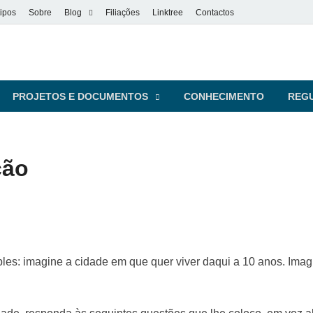
ipos
Sobre
Blog
Filiações
Linktree
Contactos
vel
s pessoas
PROJETOS E DOCUMENTOS
CONHECIMENTO
REG
ção
ples: imagine a cidade em que quer viver daqui a 10 anos. I