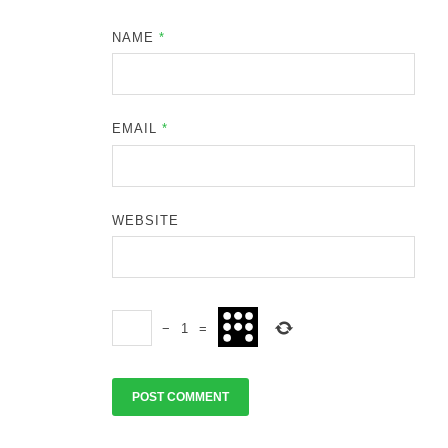
NAME
*
EMAIL
*
WEBSITE
−
1
=