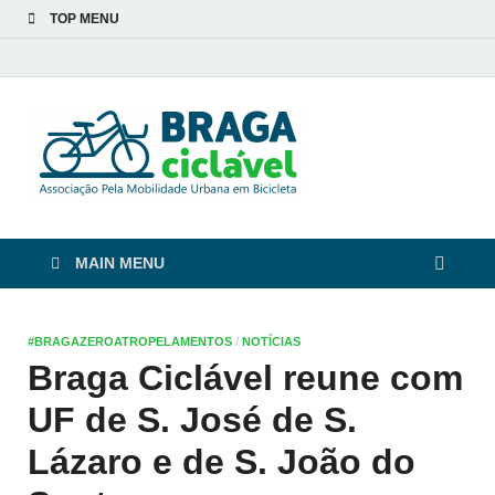
TOP MENU
Braga
De bicicleta pela cidade
e pelas pessoas
Ciclável
MAIN MENU
#BRAGAZEROATROPELAMENTOS
/
NOTÍCIAS
Braga Ciclável reune com
UF de S. José de S.
Lázaro e de S. João do