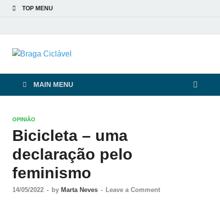
TOP MENU
Braga Ciclável
De bicicleta pela cidade e pelas pessoas
MAIN MENU
OPINIÃO
Bicicleta – uma
declaração pelo
feminismo
14/05/2022
-
by
Marta Neves
-
Leave a Comment