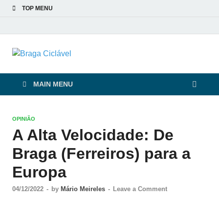
TOP MENU
Braga Ciclável
De bicicleta pela cidade e pelas pessoas
MAIN MENU
OPINIÃO
A Alta Velocidade: De
Braga (Ferreiros) para a
Europa
04/12/2022
-
by
Mário Meireles
-
Leave a Comment